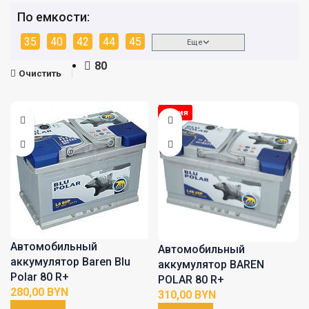
По емкости:
35
40
42
44
45
Еще
80
Очистить
Автомобильный
Автомобильный
аккумулятор Baren Blu
аккумулятор BAREN
Polar 80 R+
POLAR 80 R+
BYN
BYN