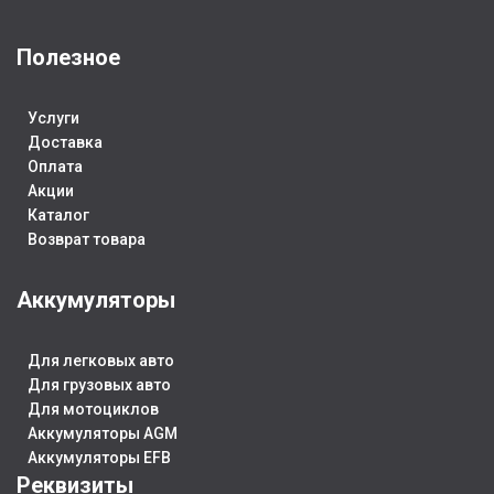
ПОЛЯРНОСТЬ
ПОЛЯРНОСТЬ
П
Полезное
Прямая (L+)
Обратная (R+)
О
Услуги
ПУСКОВОЙ ТОК
430
ПУСКОВОЙ ТОК
480
Доставка
П
Оплата
Акции
ГАБАРИТЫ
ГАБАРИТЫ
Каталог
Г
Возврат товара
242x175x190
242x175x190
2
Аккумуляторы
СТРАНА ИЗГ.
Россия
СТРАНА ИЗГ.
Россия
СТ
Для легковых авто
ГАРАНТИЯ
ЕМКОСТЬ, АЧ
60
Для грузовых авто
Г
Для мотоциклов
24 месяца
Аккумуляторы AGM
2
Аккумуляторы EFB
Реквизиты
ЕМКОСТЬ, АЧ