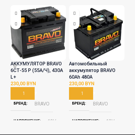
АККУМУЛЯТОР BRAVO
Автомобильный
Ав
6СТ-55 Р (55А/Ч), 430A
аккумулятор BRAVO
ак
L+
60Аh 480A
Bla
BYN
BYN
413
В КОРЗИНУ
В КОРЗИНУ
В
БРЕНД
BRAVO
БРЕНД
BRAVO
Б
НАПРЯЖЕНИЕ
12V
НАПРЯЖЕНИЕ
12V
Н