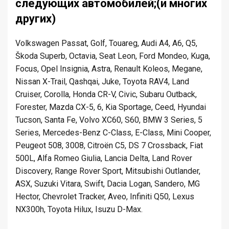
следующих автомобилей;(и многих
других)
Volkswagen Passat, Golf, Touareg, Audi A4, A6, Q5,
Škoda Superb, Octavia, Seat Leon, Ford Mondeo, Kuga,
Focus, Opel Insignia, Astra, Renault Koleos, Megane,
Nissan X-Trail, Qashqai, Juke, Toyota RAV4, Land
Cruiser, Corolla, Honda CR-V, Civic, Subaru Outback,
Forester, Mazda CX-5, 6, Kia Sportage, Ceed, Hyundai
Tucson, Santa Fe, Volvo XC60, S60, BMW 3 Series, 5
Series, Mercedes-Benz C-Class, E-Class, Mini Cooper,
Peugeot 508, 3008, Citroën C5, DS 7 Crossback, Fiat
500L, Alfa Romeo Giulia, Lancia Delta, Land Rover
Discovery, Range Rover Sport, Mitsubishi Outlander,
ASX, Suzuki Vitara, Swift, Dacia Logan, Sandero, MG
Hector, Chevrolet Tracker, Aveo, Infiniti Q50, Lexus
NX300h, Toyota Hilux, Isuzu D-Max.