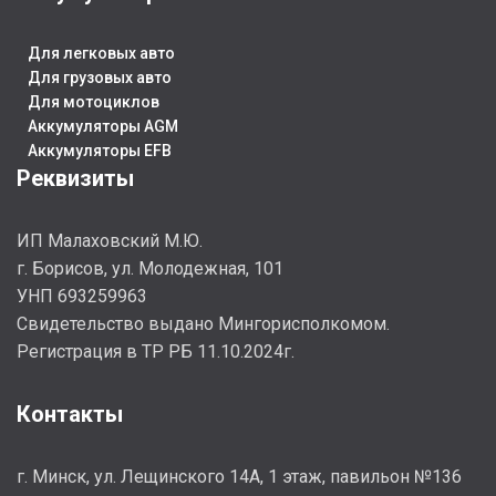
СТРАНА ИЗГ.
Россия
СТ
СТРАНА ИЗГ.
Чехия
Для легковых авто
ГАРАНТИЯ
Для грузовых авто
ЕМКОСТЬ, АЧ
53
Для мотоциклов
24 месяца
Аккумуляторы AGM
Аккумуляторы EFB
Реквизиты
ЕМКОСТЬ, АЧ
55
ИП Малаховский М.Ю.
г. Борисов, ул. Молодежная, 101
УНП 693259963
Cвидетельство выдано Мингорисполкомом.
Регистрация в ТР РБ 11.10.2024г.
Контакты
г. Минск, ул. Лещинского 14А, 1 этаж, павильон №136