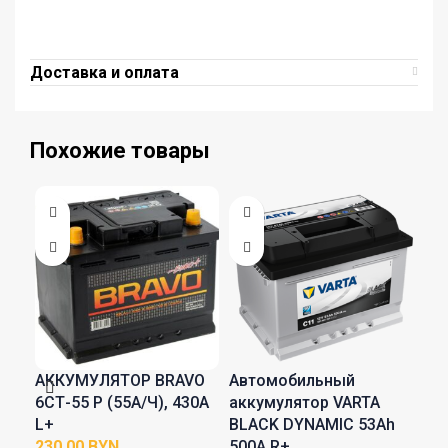
Доставка и оплата
Похожие товары
АККУМУЛЯТОР BRAVO
Автомобильный
Ав
6СТ-55 Р (55А/Ч), 430A
аккумулятор VARTA
акк
L+
BLACK DYNAMIC 53Ah
Ah
BYN
500A R+