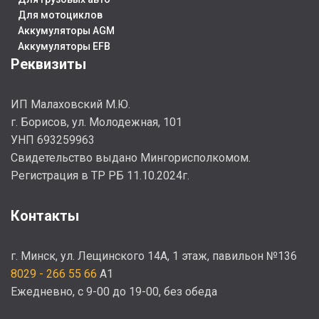
ЕМКОСТЬ, АЧ
53
Г
Для мотоциклов
Аккумуляторы AGM
2
Аккумуляторы EFB
Реквизиты
Е
ИП Малаховский М.Ю.
г. Борисов, ул. Молодежная, 101
УНП 693259963
Cвидетельство выдано Мингорисполкомом.
Регистрация в ТР РБ 11.10.2024г.
Контакты
г. Минск, ул. Лещинского 14А, 1 этаж, павильон №136
8029 - 266 55 66
A1
Ежедневно, с 9-00 до 19-00, без обеда