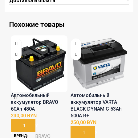
Доставка и оплата
Похожие товары
Автомобильный
Автомобильный
Ав
аккумулятор BRAVO
аккумулятор VARTA
ак
60Аh 480A
BLACK DYNAMIC 53Ah
Bla
BYN
500A R+
413
BYN
В КОРЗИНУ
В КОРЗИНУ
В
БРЕНД
BRAVO