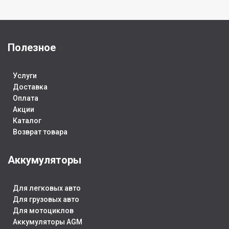
71x71x93
113x39x87
1
,
1
Полезное
ЕМКОСТЬ, АЧ
4
ЕМКОСТЬ, АЧ
2.5
Е
Услуги
ГАРАНТИЯ
ГАРАНТИЯ
Доставка
Оплата
Г
6 Месяца
6 Месяца
Акции
Каталог
6
Возврат товара
ПОЛЯРНОСТЬ
ПОЛЯРНОСТЬ
П
Аккумуляторы
Прямая (1) L+
Обратная (R+)
О
Для легковых авто
СТРАНА ИЗГ.
Китай
СТРАНА ИЗГ.
Китай
Для грузовых авто
СТ
Для мотоциклов
НАПРЯЖЕНИЕ
6V
НАПРЯЖЕНИЕ
12V
Аккумуляторы AGM