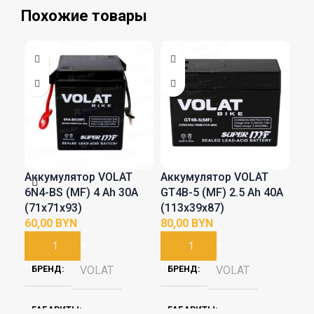
Похожие товары
Аккумулятор VOLAT
Аккумулятор VOLAT
Ак
6N4-BS (MF) 4 Ah 30A
GT4B-5 (MF) 2.5 Ah 40A
YT
(71x71x93)
(113x39x87)
50A
BYN
BYN
В КОРЗИНУ
В КОРЗИНУ
В
БРЕНД
VOLAT
БРЕНД
VOLAT
Б
ГАБАРИТЫ
ГАБАРИТЫ
Г