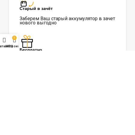
Старый в зачёт
Заберем Ваш старый аккумулятор в зачет
нового выгодно
0
аталог
МТС
Корзина
Бесплатно
Доставим, установим, проверим стартер и
генератор
Сравнить
в Избранное
10
Покупателей смотрят этот товар
прямо сейчас!
Поделиться: