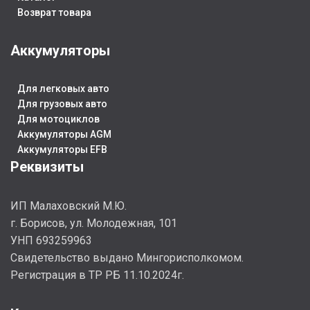
Возврат товара
242x175x190
242x175x175
2
Аккумуляторы
СТРАНА ИЗГ.
Россия
СТРАНА ИЗГ.
Чехия
СТ
Для легковых авто
ГАРАНТИЯ
Для грузовых авто
ЕМКОСТЬ, АЧ
53
Г
Для мотоциклов
24 месяца
Аккумуляторы AGM
2
Аккумуляторы EFB
Реквизиты
ЕМКОСТЬ, АЧ
55
Е
ИП Малаховский М.Ю.
г. Борисов, ул. Молодежная, 101
УНП 693259963
Cвидетельство выдано Мингорисполкомом.
Регистрация в ТР РБ 11.10.2024г.