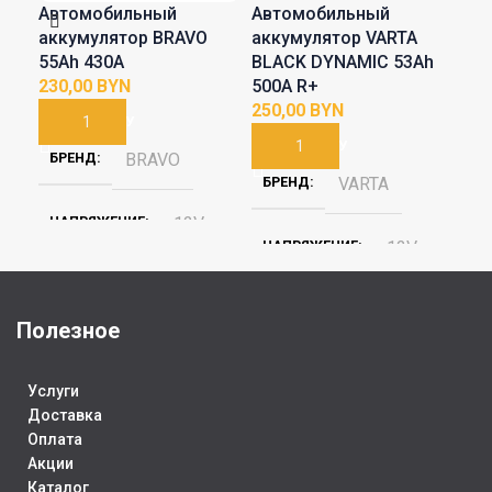
Автомобильный
Автомобильный
Ав
аккумулятор BRAVO
аккумулятор VARTA
ак
55Аh 430A
BLACK DYNAMIC 53Ah
Bla
BYN
500A R+
413
BYN
В КОРЗИНУ
В КОРЗИНУ
В
БРЕНД
BRAVO
БРЕНД
VARTA
Б
НАПРЯЖЕНИЕ
12V
НАПРЯЖЕНИЕ
12V
Н
ПОЛЯРНОСТЬ
ПОЛЯРНОСТЬ
П
Полезное
Обратная (R+)
Обратная (R+)
О
Услуги
ПУСКОВОЙ ТОК
430
Доставка
ПУСКОВОЙ ТОК
500
П
Оплата
Акции
ГАБАРИТЫ
Каталог
ГАБАРИТЫ
Г