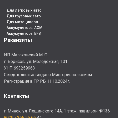
СТ
Для легковых авто
R+ (плюс справа)
ГАРАНТИЯ
Для грузовых авто
Г
Для мотоциклов
СТРАНА ИЗГОТОВИТЕЛЬ
24 месяца
Аккумуляторы AGM
2
Аккумуляторы EFB
Реквизиты
Россия
ЕМКОСТЬ, АЧ
55
Е
ИП Малаховский М.Ю.
г. Борисов, ул. Молодежная, 101
УНП 693259963
Cвидетельство выдано Мингорисполкомом.
Регистрация в ТР РБ 11.10.2024г.
Контакты
г. Минск, ул. Лещинского 14А, 1 этаж, павильон №136
8029 - 266 55 66
A1